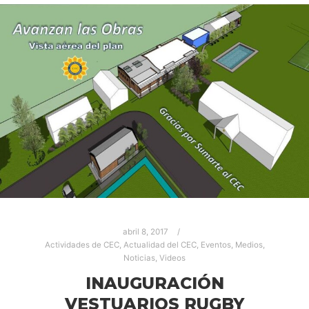
abril 8, 2017
Actividades de CEC
,
Actualidad del CEC
,
Eventos
,
Medios
,
Noticias
,
Videos
INAUGURACIÓN
VESTUARIOS RUGBY