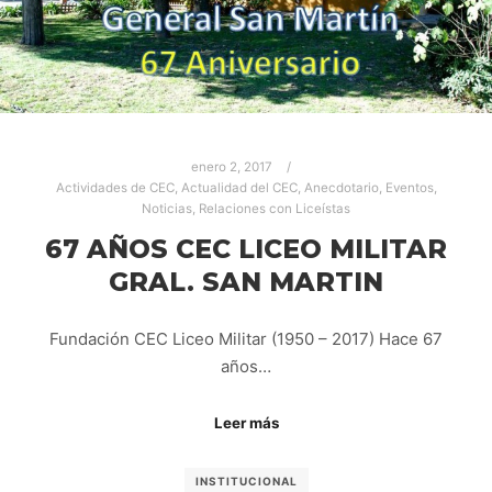
enero 2, 2017
Actividades de CEC
,
Actualidad del CEC
,
Anecdotario
,
Eventos
,
Noticias
,
Relaciones con Liceístas
67 AÑOS CEC LICEO MILITAR
GRAL. SAN MARTIN
Fundación CEC Liceo Militar (1950 – 2017) Hace 67
años…
Leer más
INSTITUCIONAL