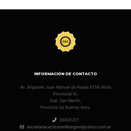
INFORMACIÓN DE CONTACTO
Av. Brigadier Juan Manuel de Rosas 6156 (Ruta
Provincial 4),
Gral. San Martín,
Provincia de Buenos Aires.
39820217
secretariacecliceomilitargsm@yahoo.com.ar