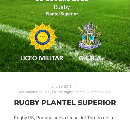
julio 23, 2018
Actividades de CEC
,
Fixture rugby
,
Plantel Superior
,
Rugby
RUGBY PLANTEL SUPERIOR
Rugby PS, Por una nueva fecha del Torneo de la…