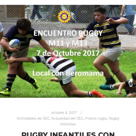
octubre 4, 2017
Actividades de CEC
,
Actualidad del CEC
,
Fixture rugby
,
Rugby
Infantiles
RUGBY INFANTILES CON