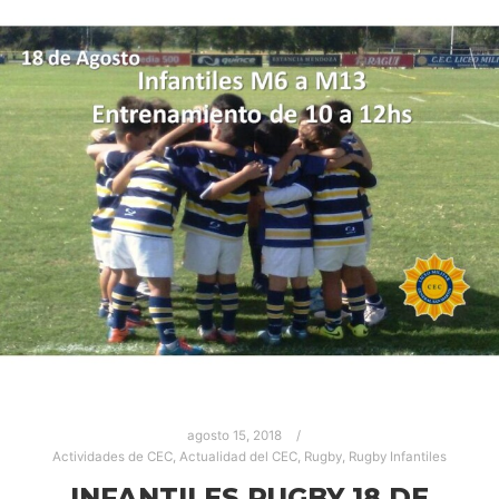
agosto 15, 2018
Actividades de CEC
,
Actualidad del CEC
,
Rugby
,
Rugby Infantiles
INFANTILES RUGBY 18 DE