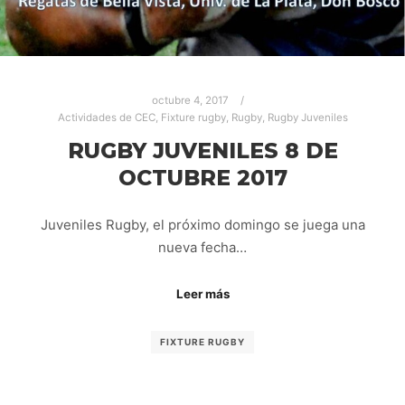
octubre 4, 2017
Actividades de CEC
,
Fixture rugby
,
Rugby
,
Rugby Juveniles
RUGBY JUVENILES 8 DE
OCTUBRE 2017
Juveniles Rugby, el próximo domingo se juega una
nueva fecha…
Leer más
FIXTURE RUGBY