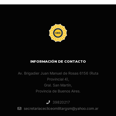
INFORMACIÓN DE CONTACTO
Av. Brigadier Juan Manuel de Rosas 6156 (Ruta
Provincial 4),
Gral. San Martín,
Provincia de Buenos Aires.
39820217
secretariacecliceomilitargsm@yahoo.com.ar