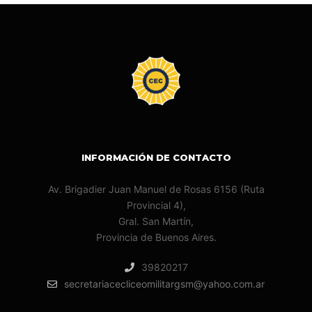
INFORMACIÓN DE CONTACTO
Av. Brigadier Juan Manuel de Rosas 6156 (Ruta
Provincial 4),
Gral. San Martín,
Provincia de Buenos Aires.
39820217
secretariacecliceomilitargsm@yahoo.com.ar