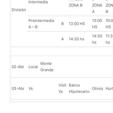
Intermedia
ZONA B
ZONA
ZO
División
A
B
Preintermedia
13:00
10:
B
13:00 HS
A – B
HS
HS
14:30
11:
A
14:30 hs
hs
hs
Monte
02-Abr
Local
Grande
Visit
Banco
03-Abr
Vs
Olivos
Hur
Vs
Hipotecario