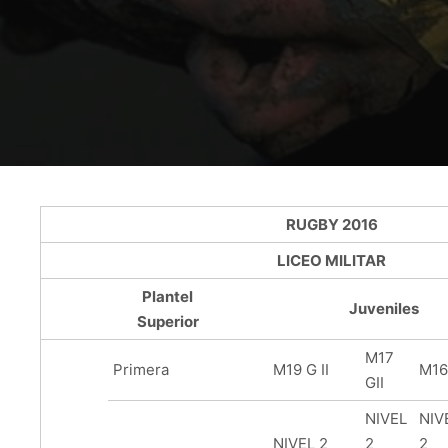
RUGBY 2016
LICEO MILITAR
Plantel
Juveniles
Superior
M17
Primera
M19 G II
M16
GII
NIVEL
NIV
NIVEL 2
2
2